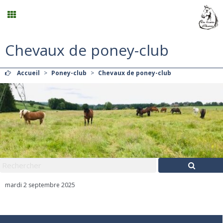
Chevaux de poney-club
Planning
Accueil
>
Poney-club
>
Chevaux de poney-club
Menu
Mon compte
Panier
0
Contact
mardi 2 septembre 2025