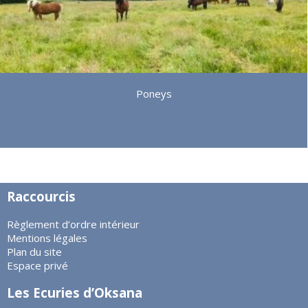
Poneys
Raccourcis
Règlement d’ordre intérieur
Mentions légales
Plan du site
Espace privé
Les Ecuries d’Oksana