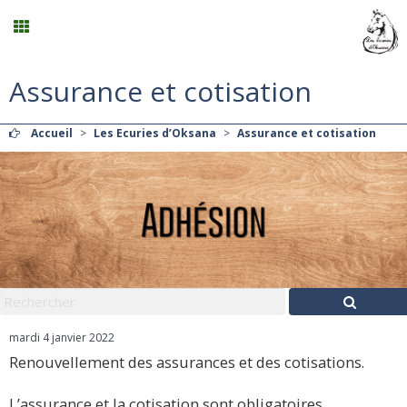
Assurance et cotisation
Planning
Accueil
>
Les Ecuries d’Oksana
>
Assurance et cotisation
Menu
Mon compte
Panier
0
Contact
mardi 4 janvier 2022
Renouvellement des assurances et des cotisations.
L’assurance et la cotisation sont obligatoires.