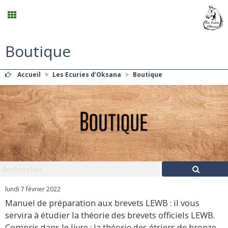
Boutique
Planning
Accueil
>
Les Ecuries d’Oksana
>
Boutique
Menu
Mon compte
Panier
0
Contact
lundi 7 février 2022
Manuel de préparation aux brevets LEWB : il vous
servira à étudier la théorie des brevets officiels LEWB.
Compris dans le livre : la théorie des étriers de bronze,